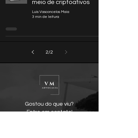
meio de criptoativos
Luis Vasconcelos Maia
3 min de leitura
2
/
2
Gostou do que viu?
Entre em contato!
WhatsApp